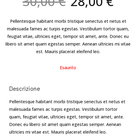
Il
Il
30,00
€
28,00
€
prezzo
pre
originale
att
Pellentesque habitant morbi tristique senectus et netus et
malesuada fames ac turpis egestas. Vestibulum tortor quam,
era:
è:
feugiat vitae, ultricies eget, tempor sit amet, ante. Donec eu
libero sit amet quam egestas semper. Aenean ultricies mi vitae
30,00 €.
28,
est. Mauris placerat eleifend leo.
Esaurito
Descrizione
Pellentesque habitant morbi tristique senectus et netus et
malesuada fames ac turpis egestas. Vestibulum tortor
quam, feugiat vitae, ultricies eget, tempor sit amet, ante.
Donec eu libero sit amet quam egestas semper. Aenean
ultricies mi vitae est. Mauris placerat eleifend leo.