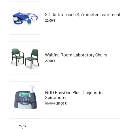
SDI Astra Touch Spirometer Instrument
20,00
€
Waiting Room Laboratory Chairs
20,00
€
NDD EasyOne Plus Diagnostic
Spirometer
Il
Il
30,00
€
28,00
€
prezzo
prezzo
originale
attuale
era:
è: