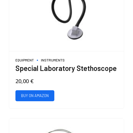
del
prodotto
EQUIPMENT
INSTRUMENTS
Special Laboratory Stethoscope
20,00
€
BUY ON AMAZON