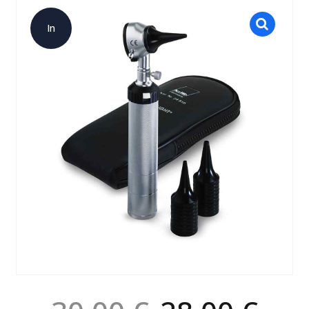
In
offerta!