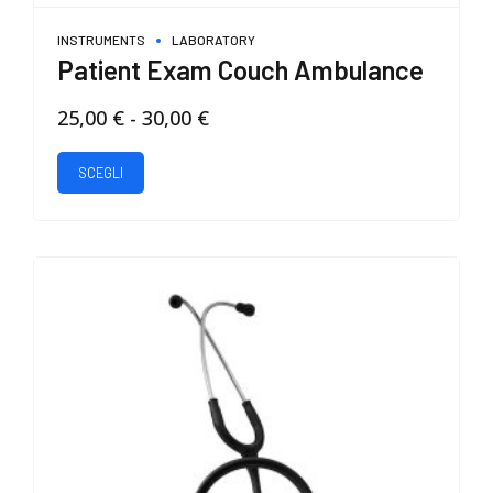
INSTRUMENTS
LABORATORY
Patient Exam Couch Ambulance
Fascia
25,00
€
-
30,00
€
di
Questo
prezzo:
SCEGLI
prodotto
da
ha
25,00 €
più
a
varianti.
30,00 €
Le
opzioni
possono
essere
scelte
nella
pagina