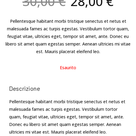
Il
Il
30,00
€
28,00
€
prezzo
pre
originale
att
Pellentesque habitant morbi tristique senectus et netus et
malesuada fames ac turpis egestas. Vestibulum tortor quam,
era:
è:
feugiat vitae, ultricies eget, tempor sit amet, ante. Donec eu
libero sit amet quam egestas semper. Aenean ultricies mi vitae
30,00 €.
28,
est. Mauris placerat eleifend leo.
Esaurito
Descrizione
Pellentesque habitant morbi tristique senectus et netus et
malesuada fames ac turpis egestas. Vestibulum tortor
quam, feugiat vitae, ultricies eget, tempor sit amet, ante.
Donec eu libero sit amet quam egestas semper. Aenean
ultricies mi vitae est. Mauris placerat eleifend leo.