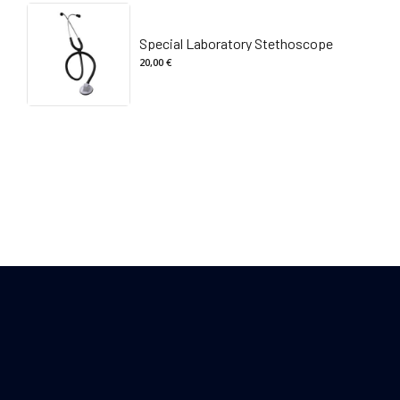
era:
è:
30,00 €.
28,00 €.
Special Laboratory Stethoscope
20,00
€