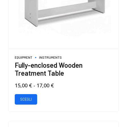
EQUIPMENT
INSTRUMENTS
Fully-enclosed Wooden
Treatment Table
Fascia
15,00
€
-
17,00
€
di
Questo
prezzo:
SCEGLI
prodotto
da
ha
15,00 €
più
a
varianti.