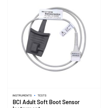
17,00 €
Le
opzioni
possono
essere
scelte
nella
pagina
del
prodotto
INSTRUMENTS
TESTS
BCI Adult Soft Boot Sensor