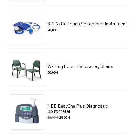
SDI Astra Touch Spirometer Instrument
20,00
€
Waiting Room Laboratory Chairs
20,00
€
NDD EasyOne Plus Diagnostic
Spirometer
Il
Il
30,00
€
28,00
€
prezzo
prezzo
originale
attuale