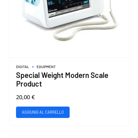
del
prodotto
DIGITAL
EQUIPMENT
Special Weight Modern Scale
Product
20,00
€
AGGIUNGI AL CARRELLO