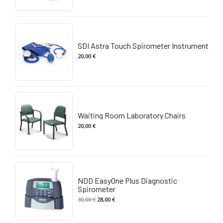
SDI Astra Touch Spirometer Instrument
20,00
€
Waiting Room Laboratory Chairs
20,00
€
NDD EasyOne Plus Diagnostic
Spirometer
Il
Il
30,00
€
28,00
€
prezzo
prezzo