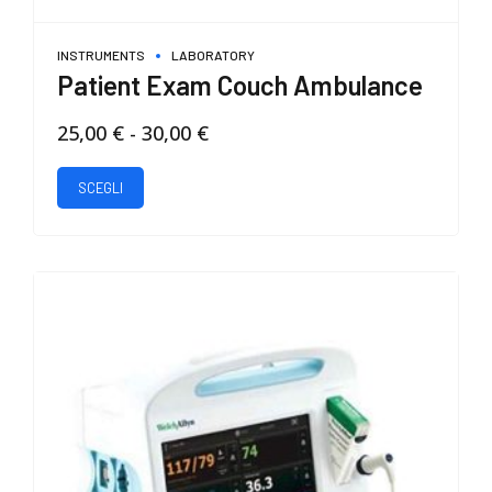
INSTRUMENTS
LABORATORY
Patient Exam Couch Ambulance
Fascia
25,00
€
-
30,00
€
di
Questo
prezzo:
SCEGLI
prodotto
da
ha
25,00 €
più
a
varianti.
30,00 €
Le
opzioni
possono
essere
scelte
nella
pagina