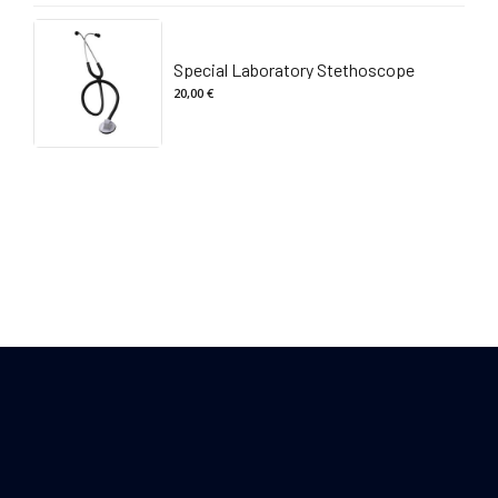
originale
attuale
era:
è:
30,00 €.
28,00 €.
Special Laboratory Stethoscope
20,00
€